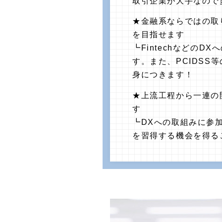
取引企業が大手なので
★金融系ならではの取
を目指せます
┗FintechなどのD
す。また、PCIDSS
身につきます！
★上流工程から一連の
す
┗DXへの取組みに参
を習得する機会を得る