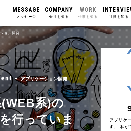
MESSAGE
COMPANY
WORK
INTERVI
メッセージ
会社を知る
仕事を知る
社員を知る
ーション開発
ment -
アプリケーション開発
(WEB系)の
を行っていま
アプリケー
す。 私