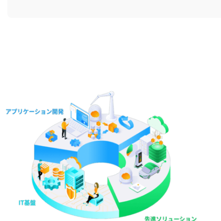
ン
イ
カ
リ
ク
テ
ラ
ン
ム
ム
ク
リ
ア
ン
イ
ク
テ
ム
リ
ン
ク