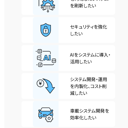
ム
ク
を刷新したい
ッ
ー
ア
ド
プ
イ
カ
リ
グ
グ
テ
ラ
ン
セキュリティを強化
リ
ル
ム
ム
ク
したい
ッ
ー
リ
ア
ド
プ
ン
イ
カ
リ
グ
グ
ク
テ
ラ
ン
AIをシステムに導入・
リ
ル
ム
ム
ク
活用したい
ッ
ー
リ
ア
ド
プ
ン
イ
カ
リ
グ
グ
システム開発・運用
ク
テ
ラ
ン
リ
ル
を内製化、コスト削
ム
ム
ク
ッ
ー
減したい
リ
ア
ド
プ
ン
イ
カ
リ
グ
グ
ク
テ
ラ
ン
車載システム開発を
リ
ル
ム
ム
ク
効率化したい
ッ
ー
リ
ア
ド
プ