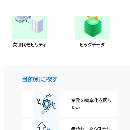
ア
ア
グ
グ
イ
イ
リ
リ
テ
テ
ッ
ッ
ム
ム
ド
ド
リ
リ
カ
カ
ン
ン
ラ
ラ
次世代モビリティ
ビッグデータ
ク
ク
ム
ム
ア
ア
イ
イ
テ
テ
ム
ム
目的別に探す
リ
リ
ン
ン
グ
グ
ク
ク
業務の効率化を図り
リ
ル
たい
ッ
ー
ド
プ
カ
リ
グ
グ
ラ
ン
老朽化したシステム
リ
ル