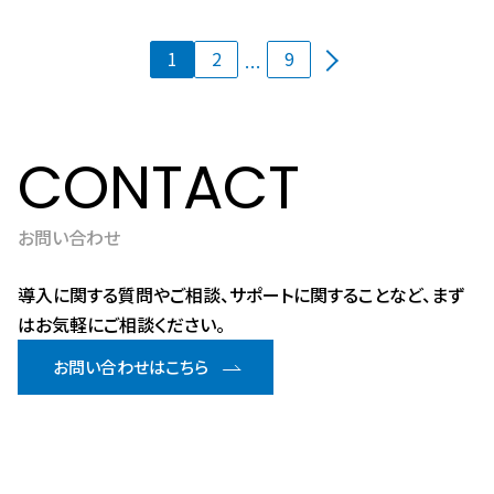
投
固
固
固
1
2
9
…
定
定
定
稿
ペ
ペ
ペ
ー
ー
ー
の
ジ
ジ
ジ
CONTACT
ペ
ー
お問い合わせ
ジ
導入に関する質問やご相談、サポートに関することなど、まず
送
はお気軽にご相談ください。
り
お問い合わせはこちら