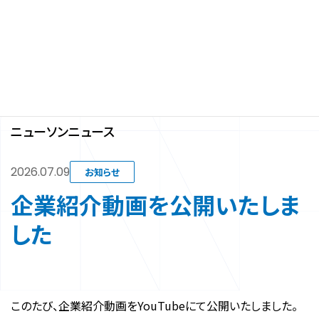
コ
ナ
ン
ビ
テ
ゲ
ン
ー
トップ
ニューソンニュース
企業紹介動画を公開いたしました
ツ
シ
へ
ョ
NEWSON NEWS
ス
ン
キ
に
ニューソンニュース
ッ
移
プ
動
2026.07.09
お知らせ
企業紹介動画を公開いたしま
した
このたび、企業紹介動画をYouTubeにて公開いたしました。