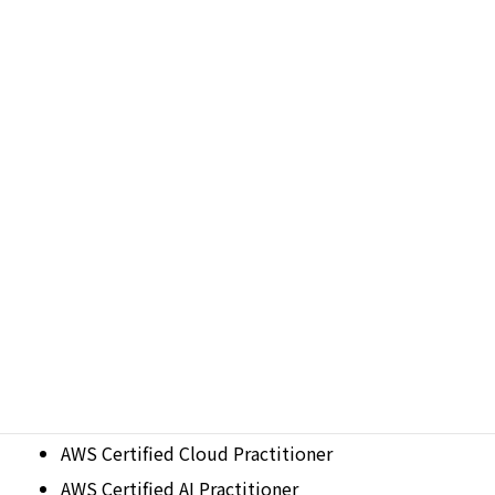
本質だと考えています。
来年も選出いただけるよう、今もAWSの学習を続けています。
変化の激しいクラウド業界でお客様に最適なソリューションを
提供し続けられるよう、引き続き挑戦してまいります。
【Japan All AWS Certifications Engineersについて】
「Japan All AWS Certifications Engineers」とは、AWS
Partner Network (APN) に参加している会社に所属し、
「AWS 認定資格を全て保持している」 AWS エンジニアを対象
にした表彰プログラムです。
（
2026 Japan All AWS Certifications Engineers の発表
）
◆AWS認定資格一覧（2026年度選考時）
AWS Certified Cloud Practitioner
AWS Certified AI Practitioner