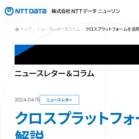
コ
ナ
ン
ビ
テ
ゲ
ン
ー
トップ
ニュースレター＆コラム
クロスプラットフォームを活
ツ
シ
へ
ョ
NEWS LETTE
ス
ン
キ
に
ッ
移
プ
動
ニュースレター＆コラム
2024.04.15
ニュースレター
クロスプラットフ
解説