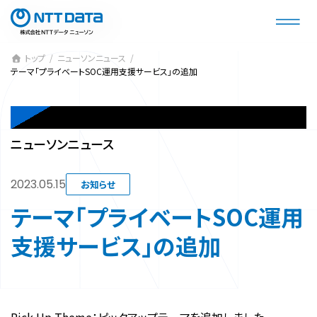
コ
ナ
ン
ビ
テ
ゲ
ン
ー
トップ
ニューソンニュース
テーマ「プライベートSOC運用支援サービス」の追加
ツ
シ
へ
ョ
ス
ン
NEWSON NEWS
キ
に
ニューソンニュース
ッ
移
プ
動
2023.05.15
お知らせ
テーマ「プライベートSOC運用
支援サービス」の追加