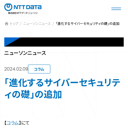
コ
ナ
ン
ビ
テ
ゲ
ン
ー
トップ
ニューソンニュース
「進化するサイバーセキュリティの礎」の追加
ツ
シ
へ
ョ
NEWSON NEWS
ス
ン
キ
に
ニューソンニュース
ッ
移
プ
動
2024.02.09
コラム
「進化するサイバーセキュリテ
ィの礎」の追加
【
コラム
】にて