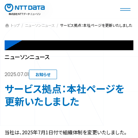
コ
ナ
ン
ビ
テ
ゲ
ン
ー
トップ
ニューソンニュース
サービス拠点：本社ページを更新いたしました
ツ
シ
へ
ョ
NEWSON NEWS
ス
ン
キ
に
ニューソンニュース
ッ
移
プ
動
2025.07.01
お知らせ
サービス拠点：本社ページを
更新いたしました
当社は、2025年7月1日付で組織体制を変更いたしました。