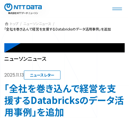
コ
ナ
ン
ビ
テ
ゲ
ン
ー
トップ
ニューソンニュース
「全社を巻き込んで経営を支援するDatabricksのデータ活用事例」を追加
ツ
シ
へ
ョ
ス
ン
NEWSON NEWS
キ
に
ニューソンニュース
ッ
移
プ
動
2025.11.13
ニュースレター
「全社を巻き込んで経営を支
援するDatabricksのデータ活
用事例」を追加