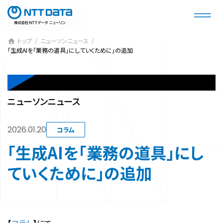
コ
ナ
ン
ビ
テ
ゲ
ン
ー
トップ
ニューソンニュース
「生成AIを「業務の道具」にしていくために」の追加
ツ
シ
へ
ョ
ス
ン
NEWSON NEWS
キ
に
ニューソンニュース
ッ
移
プ
動
2026.01.20
コラム
「生成AIを「業務の道具」にし
ていくために」の追加