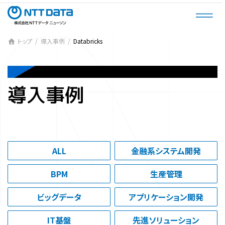
コ
ナ
ン
ビ
テ
ゲ
ン
ー
トップ
導入事例
Databricks
ツ
シ
へ
ョ
CASES
ス
ン
導入事例
キ
に
ッ
移
プ
動
ALL
金融系システム開発
BPM
生産管理
ビッグデータ
アプリケーション開発
IT基盤
先進ソリューション