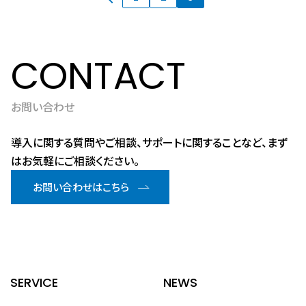
定
定
定
稿
ペ
ペ
ペ
ー
ー
ー
の
ジ
ジ
ジ
CONTACT
ペ
ー
お問い合わせ
ジ
導入に関する質問やご相談、サポートに関することなど、まず
送
はお気軽にご相談ください。
り
お問い合わせはこちら
SERVICE
NEWS