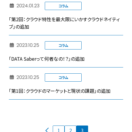
2024.01.23
コラム
「第2回：クラウド特性を最大限にいかすクラウドネイティ
ブ」の追加
2023.10.25
コラム
「DATA Saberって何者なの！？」の追加
2023.10.25
コラム
「第1回：クラウドのマーケットと現状の課題」の追加
投
固
固
固
1
2
3