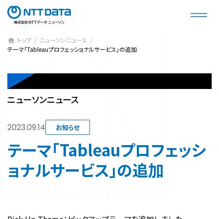
コ
ナ
ン
ビ
テ
ゲ
ン
ー
トップ
ニューソンニュース
テーマ「Tableauプロフェッショナルサービス」の追加
ツ
シ
へ
ョ
ス
ン
NEWSON NEWS
キ
に
ニューソンニュース
ッ
移
プ
動
2023.09.14
お知らせ
テーマ「Tableauプロフェッシ
ョナルサービス」の追加