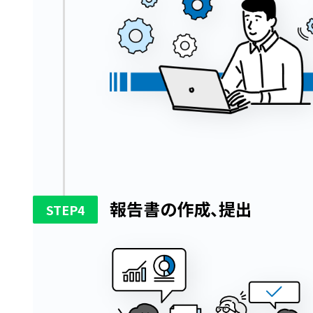
報告書の作成、提出
4
STEP