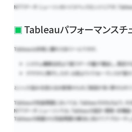
NTTデータ ニューソンのハイスペックエンジニアが、Tab
Tableauパフォーマン
Tableauは非常に優れたBIツールですが、
システム構築当初より扱うデータ量が増加し、満足す
クラウドに移行したが、以前よりパフォーマンスが落ち
といった悩みを抱えるお客様からのご相談が多く寄せられて
Tableauの性能問題においては、Tableauそのものよ
NTTデータ ニューソンでは、Tableauの設計・開発・
Tableauの両面から性能問題の解決に向けてアプローチし