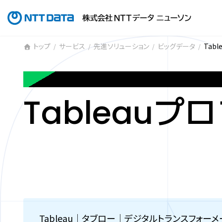
コ
ナ
ン
ビ
テ
ゲ
ン
ー
トップ
サービス
先進ソリューション
ビッグデータ
Tab
ツ
シ
へ
ョ
TABLEAU PROFESSIONAL S
ス
ン
キ
に
Tableau
ッ
移
プ
動
Tableau｜タブロー｜デジタルトランスフォ