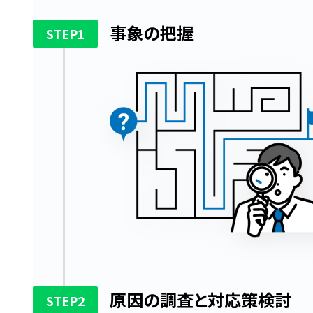
事象の把握
1
STEP
原因の調査と対応策検討
2
STEP