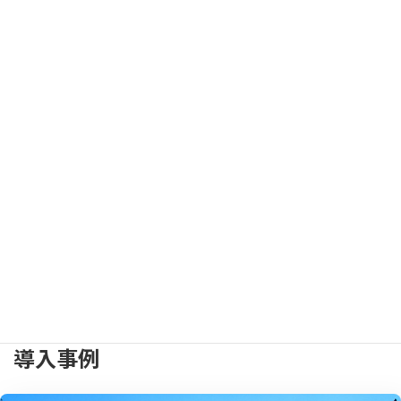
ビッグデータやAI領域で活用が進むSnowflakeの解説と
導入事例の紹介
各社がビッグデータの管理や活用に注力するなか、柔軟で高速な
データ処理が可能な「Snowflake」に注目が集まっています。本レ
ターでは、Snowflakeの特長と事例をご紹介いたします。
導入事例