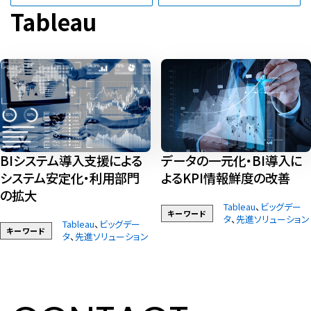
Tableau
BIシステム導入支援による
データの一元化・BI導入に
システム安定化・利用部門
よるKPI情報鮮度の改善
の拡大
Tableau
、
ビッグデー
キーワード
タ
、
先進ソリューション
Tableau
、
ビッグデー
キーワード
タ
、
先進ソリューション