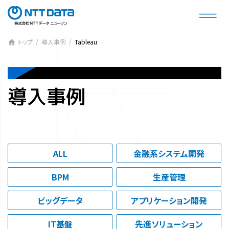
コ
ナ
ン
ビ
テ
ゲ
ン
ー
トップ
導入事例
Tableau
ツ
シ
へ
ョ
CASES
ス
ン
導入事例
キ
に
ッ
移
プ
動
ALL
金融系システム開発
BPM
生産管理
ビッグデータ
アプリケーション開発
IT基盤
先進ソリューション