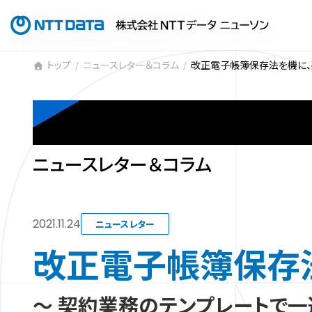
コ
ナ
ン
ビ
テ
ゲ
ン
ー
トップ
ニュースレター＆コラム
改正電子帳簿保存法を機に、
ツ
シ
へ
ョ
NEWS LETTE
ス
ン
キ
に
ッ
移
プ
動
ニュースレター＆コラム
2021.11.24
ニュースレター
改正電子帳簿保存
～ 契約業務のテンプレートで一